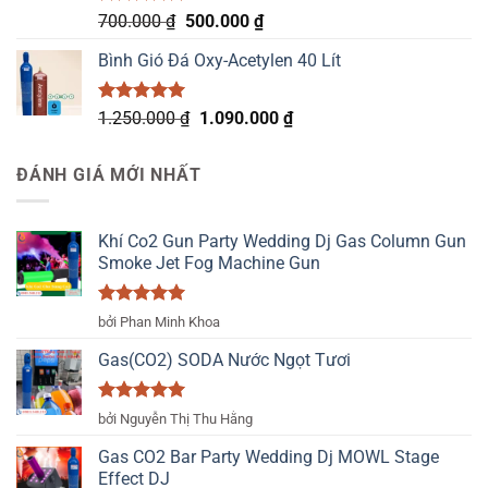
Được xếp
Giá
Giá
700.000
₫
500.000
₫
hạng
5.00
gốc
hiện
5 sao
Bình Gió Đá Oxy-Acetylen 40 Lít
là:
tại
700.000 ₫.
là:
500.000 ₫.
Được xếp
Giá
Giá
1.250.000
₫
1.090.000
₫
hạng
5.00
gốc
hiện
5 sao
là:
tại
ĐÁNH GIÁ MỚI NHẤT
1.250.000 ₫.
là:
1.090.000 ₫.
Khí Co2 Gun Party Wedding Dj Gas Column Gun
Smoke Jet Fog Machine Gun
Được xếp
bởi Phan Minh Khoa
hạng
5
5
sao
Gas(CO2) SODA Nước Ngọt Tươi
Được xếp
bởi Nguyễn Thị Thu Hằng
hạng
5
5
sao
Gas CO2 Bar Party Wedding Dj MOWL Stage
Effect DJ