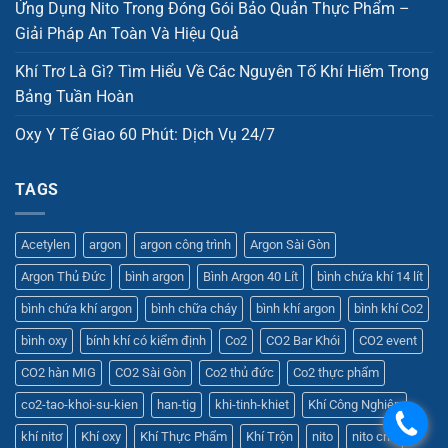
Ứng Dụng Nito Trong Đóng Gói Bảo Quản Thực Phẩm –
Giải Pháp An Toàn Và Hiệu Quả
Khí Trơ Là Gì? Tìm Hiểu Về Các Nguyên Tố Khí Hiếm Trong
Bảng Tuần Hoàn
Oxy Y Tế Giao 60 Phút: Dịch Vụ 24/7
TAGS
Acetylen
argon
argon công trình
Argon Sài Gòn
Argon Thủ Đức
bình argon
Bình Argon 40 Lít
bình chứa khí 14 lít
bình chứa khí argon
bình chữa cháy
bình khí argon
bình khí Co2
bình oxy
bính khí có kiểm định
Co2
CO2 Bar Khói
CO2 event
CO2 hàn MIG
CO2 Sài Gòn
Co2 thủ đức
Co2 thực phẩm
co2-tao-khoi-su-kien
han-tig
khi-tinh-khiet
Khí Công Nghiệp
.
khí nitơ
Khí oxy
Khí Thực Phẩm
Khí Trộn
nito
nito cnc