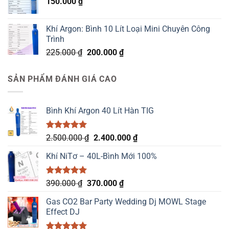
150.000
₫
Khí Argon: Bình 10 Lít Loại Mini Chuyên Công
Trình
Giá
Giá
225.000
₫
200.000
₫
gốc
hiện
là:
tại
SẢN PHẨM ĐÁNH GIÁ CAO
225.000 ₫.
là:
200.000 ₫.
Bình Khí Argon 40 Lít Hàn TIG
Được xếp
Giá
Giá
2.500.000
₫
2.400.000
₫
hạng
5.00
gốc
hiện
5 sao
Khí NiTơ – 40L-Bình Mới 100%
là:
tại
2.500.000 ₫.
là:
2.400.000 ₫.
Được xếp
Giá
Giá
390.000
₫
370.000
₫
hạng
5.00
gốc
hiện
5 sao
Gas CO2 Bar Party Wedding Dj MOWL Stage
là:
tại
Effect DJ
390.000 ₫.
là:
370.000 ₫.