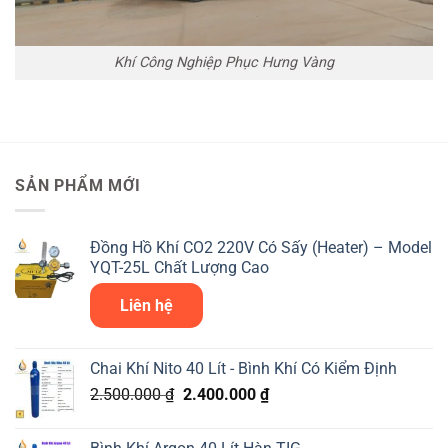
Khí Công Nghiệp Phục Hưng Vàng
SẢN PHẨM MỚI
Đồng Hồ Khí CO2 220V Có Sấy (Heater) – Model
YQT-25L Chất Lượng Cao
Liên hệ
Chai Khí Nito 40 Lít - Bình Khí Có Kiểm Định
Giá
Giá
2.500.000
₫
2.400.000
₫
gốc
hiện
là:
tại