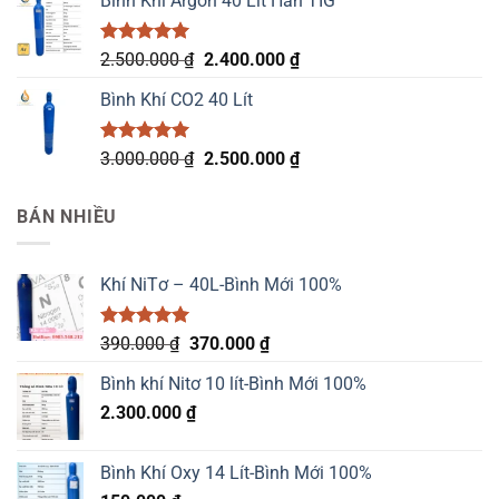
Bình Khí Argon 40 Lít Hàn TIG
2.500.000 ₫.
là:
2.400.000 ₫.
Được xếp
Giá
Giá
2.500.000
₫
2.400.000
₫
hạng
5.00
gốc
hiện
5 sao
Bình Khí CO2 40 Lít
là:
tại
2.500.000 ₫.
là:
2.400.000 ₫.
Được xếp
Giá
Giá
3.000.000
₫
2.500.000
₫
hạng
5.00
gốc
hiện
5 sao
là:
tại
BÁN NHIỀU
3.000.000 ₫.
là:
2.500.000 ₫.
Khí NiTơ – 40L-Bình Mới 100%
Được xếp
Giá
Giá
390.000
₫
370.000
₫
hạng
5.00
gốc
hiện
5 sao
Bình khí Nitơ 10 lít-Bình Mới 100%
là:
tại
2.300.000
₫
390.000 ₫.
là:
370.000 ₫.
Bình Khí Oxy 14 Lít-Bình Mới 100%