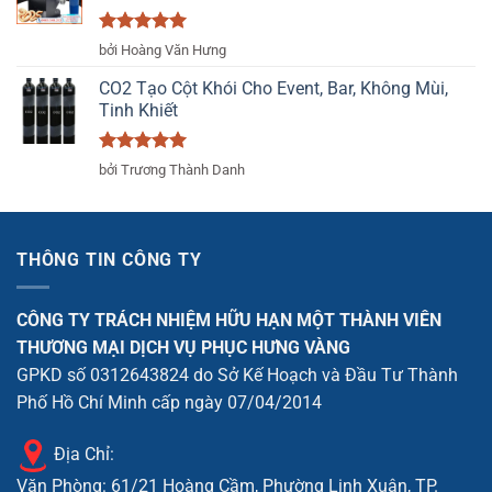
Được xếp
bởi Hoàng Văn Hưng
hạng
5
5
sao
CO2 Tạo Cột Khói Cho Event, Bar, Không Mùi,
Tinh Khiết
Được xếp
bởi Trương Thành Danh
hạng
5
5
sao
THÔNG TIN CÔNG TY
CÔNG TY TRÁCH NHIỆM HỮU HẠN MỘT THÀNH VIÊN
THƯƠNG MẠI DỊCH VỤ PHỤC HƯNG VÀNG
GPKD số 0312643824 do Sở Kế Hoạch và Đầu Tư Thành
Phố Hồ Chí Minh cấp ngày 07/04/2014
Địa Chỉ:
Văn Phòng: 61/21 Hoàng Cầm, Phường Linh Xuân, TP.