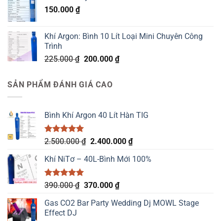
150.000
₫
Khí Argon: Bình 10 Lít Loại Mini Chuyên Công
Trình
Giá
Giá
225.000
₫
200.000
₫
gốc
hiện
là:
tại
SẢN PHẨM ĐÁNH GIÁ CAO
225.000 ₫.
là:
200.000 ₫.
Bình Khí Argon 40 Lít Hàn TIG
Được xếp
Giá
Giá
2.500.000
₫
2.400.000
₫
hạng
5.00
gốc
hiện
5 sao
Khí NiTơ – 40L-Bình Mới 100%
là:
tại
2.500.000 ₫.
là:
2.400.000 ₫.
Được xếp
Giá
Giá
390.000
₫
370.000
₫
hạng
5.00
gốc
hiện
5 sao
Gas CO2 Bar Party Wedding Dj MOWL Stage
là:
tại
Effect DJ
390.000 ₫.
là: