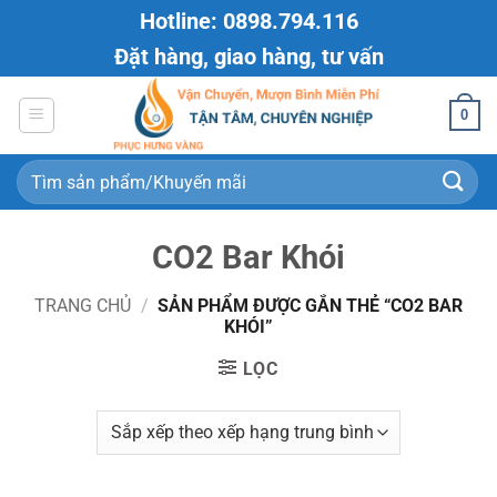
Bỏ
Hotline: 0898.794.116
qua
Đặt hàng, giao hàng, tư vấn
nội
dung
0
Tìm
kiếm:
CO2 Bar Khói
TRANG CHỦ
/
SẢN PHẨM ĐƯỢC GẮN THẺ “CO2 BAR
KHÓI”
LỌC