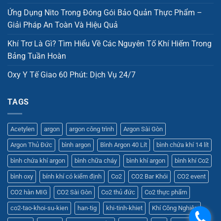
Ứng Dụng Nito Trong Đóng Gói Bảo Quản Thực Phẩm –
Giải Pháp An Toàn Và Hiệu Quả
Khí Trơ Là Gì? Tìm Hiểu Về Các Nguyên Tố Khí Hiếm Trong
Bảng Tuần Hoàn
Oxy Y Tế Giao 60 Phút: Dịch Vụ 24/7
TAGS
Acetylen
argon
argon công trình
Argon Sài Gòn
Argon Thủ Đức
bình argon
Bình Argon 40 Lít
bình chứa khí 14 lít
bình chứa khí argon
bình chữa cháy
bình khí argon
bình khí Co2
bình oxy
bính khí có kiểm định
Co2
CO2 Bar Khói
CO2 event
CO2 hàn MIG
CO2 Sài Gòn
Co2 thủ đức
Co2 thực phẩm
co2-tao-khoi-su-kien
han-tig
khi-tinh-khiet
Khí Công Nghiệp
.