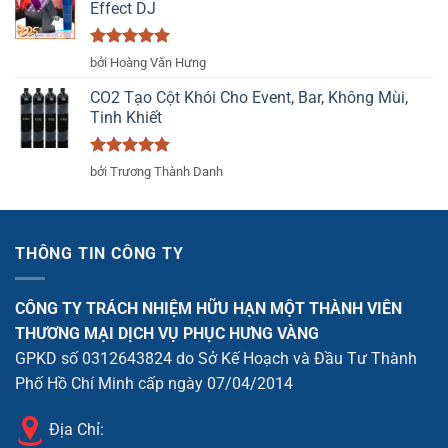
Effect DJ
Được xếp
bởi Hoàng Văn Hưng
hạng
5
5
sao
CO2 Tạo Cột Khói Cho Event, Bar, Không Mùi,
Tinh Khiết
Được xếp
bởi Trương Thành Danh
hạng
5
5
sao
THÔNG TIN CÔNG TY
CÔNG TY TRÁCH NHIỆM HỮU HẠN MỘT THÀNH VIÊN
THƯƠNG MẠI DỊCH VỤ PHỤC HƯNG VÀNG
GPKD số 0312643824 do Sở Kế Hoạch và Đầu Tư Thành
Phố Hồ Chí Minh cấp ngày 07/04/2014
Địa Chỉ: