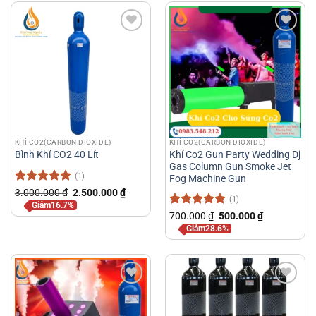
KHÍ CO2(CARBON DIOXIDE)
KHÍ CO2(CARBON DIOXIDE)
Khí Co2 Gun Party Wedding Dj
Bình Khí CO2 40 Lít
Gas Column Gun Smoke Jet
(1)
Fog Machine Gun
Được xếp
Giá
Giá
3.000.000
₫
2.500.000
₫
(1)
gốc
hiện
hạng
5
5
Giảm16.7%
là:
tại
sao
Được xếp
Giá
Giá
700.000
₫
500.000
₫
3.000.000 ₫.
là:
gốc
hiện
hạng
5
5
2.500.000 ₫.
Giảm28.6%
là:
tại
sao
700.000 ₫.
là:
500.000 ₫.