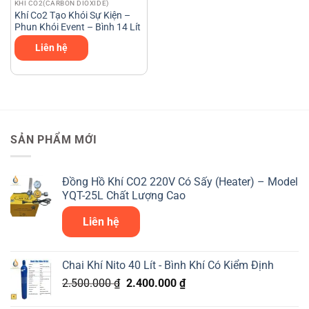
KHÍ CO2(CARBON DIOXIDE)
Khí Co2 Tạo Khói Sự Kiện –
Phun Khói Event – Bình 14 Lít
Liên hệ
SẢN PHẨM MỚI
Đồng Hồ Khí CO2 220V Có Sấy (Heater) – Model
YQT-25L Chất Lượng Cao
Liên hệ
Chai Khí Nito 40 Lít - Bình Khí Có Kiểm Định
Giá
Giá
2.500.000
₫
2.400.000
₫
gốc
hiện