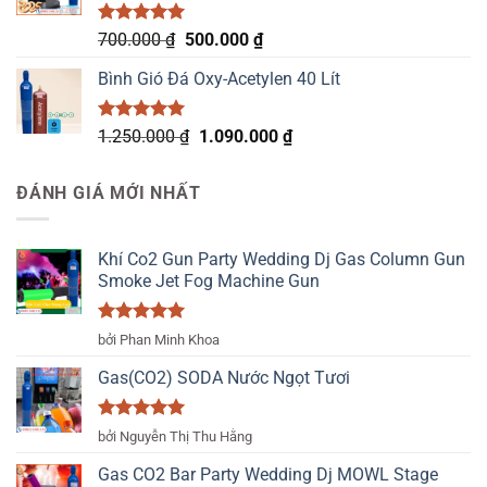
370.000 ₫.
Được xếp
Giá
Giá
700.000
₫
500.000
₫
hạng
5.00
gốc
hiện
5 sao
Bình Gió Đá Oxy-Acetylen 40 Lít
là:
tại
700.000 ₫.
là:
500.000 ₫.
Được xếp
Giá
Giá
1.250.000
₫
1.090.000
₫
hạng
5.00
gốc
hiện
5 sao
là:
tại
ĐÁNH GIÁ MỚI NHẤT
1.250.000 ₫.
là:
1.090.000 ₫.
Khí Co2 Gun Party Wedding Dj Gas Column Gun
Smoke Jet Fog Machine Gun
Được xếp
bởi Phan Minh Khoa
hạng
5
5
sao
Gas(CO2) SODA Nước Ngọt Tươi
Được xếp
bởi Nguyễn Thị Thu Hằng
hạng
5
5
sao
Gas CO2 Bar Party Wedding Dj MOWL Stage