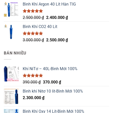
là:
tại
Bình Khí Argon 40 Lít Hàn TIG
2.500.000 ₫.
là:
2.400.000 ₫.
Được xếp
Giá
Giá
2.500.000
₫
2.400.000
₫
hạng
5.00
gốc
hiện
5 sao
Bình Khí CO2 40 Lít
là:
tại
2.500.000 ₫.
là:
2.400.000 ₫.
Được xếp
Giá
Giá
3.000.000
₫
2.500.000
₫
hạng
5.00
gốc
hiện
5 sao
là:
tại
BÁN NHIỀU
3.000.000 ₫.
là:
2.500.000 ₫.
Khí NiTơ – 40L-Bình Mới 100%
Được xếp
Giá
Giá
390.000
₫
370.000
₫
hạng
5.00
gốc
hiện
5 sao
Bình khí Nitơ 10 lít-Bình Mới 100%
là:
tại
2.300.000
₫
390.000 ₫.
là:
370.000 ₫.
Bình Khí Oxy 14 Lít-Bình Mới 100%