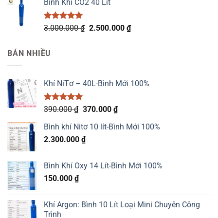
Bình Khí CO2 40 Lít
là:
tại
2.500.000 ₫.
là:
2.400.000 ₫.
Được xếp
Giá
Giá
3.000.000
₫
2.500.000
₫
hạng
5.00
gốc
hiện
5 sao
là:
tại
BÁN NHIỀU
3.000.000 ₫.
là:
2.500.000 ₫.
Khí NiTơ – 40L-Bình Mới 100%
Được xếp
Giá
Giá
390.000
₫
370.000
₫
hạng
5.00
gốc
hiện
5 sao
Bình khí Nitơ 10 lít-Bình Mới 100%
là:
tại
2.300.000
₫
390.000 ₫.
là:
370.000 ₫.
Bình Khí Oxy 14 Lít-Bình Mới 100%
150.000
₫
Khí Argon: Bình 10 Lít Loại Mini Chuyên Công
Trình