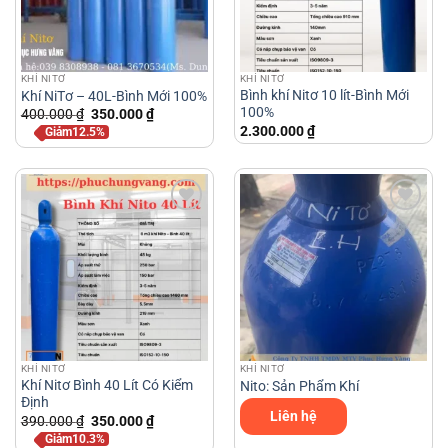
KHÍ NITƠ
KHÍ NITƠ
Bình khí Nitơ 10 lít-Bình Mới
Khí NiTơ – 40L-Bình Mới 100%
100%
Giá
Giá
400.000
₫
350.000
₫
gốc
hiện
2.300.000
₫
Giảm12.5%
là:
tại
400.000 ₫.
là:
350.000 ₫.
KHÍ NITƠ
KHÍ NITƠ
Khí Nitơ Bình 40 Lít Có Kiểm
Nito: Sản Phẩm Khí
Định
Liên hệ
Giá
Giá
390.000
₫
350.000
₫
gốc
hiện
Giảm10.3%
là:
tại