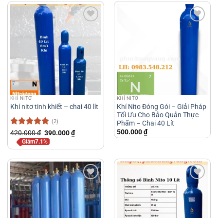
KHÍ NITƠ
KHÍ NITƠ
Khí Nito Đóng Gói – Giải Pháp
Khí nitơ tinh khiết – chai 40 lít
Tối Ưu Cho Bảo Quản Thực
(2)
Phẩm – Chai 40 Lít
500.000
₫
Được xếp
Giá
Giá
420.000
₫
390.000
₫
gốc
hiện
hạng
5
5
Giảm7.1%
là:
tại
sao
420.000 ₫.
là:
390.000 ₫.