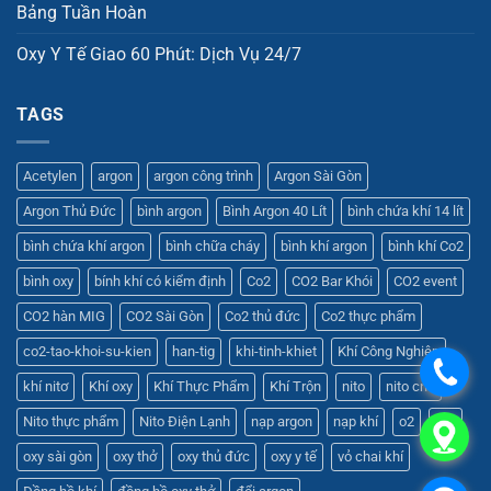
Bảng Tuần Hoàn
Oxy Y Tế Giao 60 Phút: Dịch Vụ 24/7
TAGS
Acetylen
argon
argon công trình
Argon Sài Gòn
Argon Thủ Đức
bình argon
Bình Argon 40 Lít
bình chứa khí 14 lít
bình chứa khí argon
bình chữa cháy
bình khí argon
bình khí Co2
bình oxy
bính khí có kiểm định
Co2
CO2 Bar Khói
CO2 event
CO2 hàn MIG
CO2 Sài Gòn
Co2 thủ đức
Co2 thực phẩm
co2-tao-khoi-su-kien
han-tig
khi-tinh-khiet
Khí Công Nghiệp
.
khí nitơ
Khí oxy
Khí Thực Phẩm
Khí Trộn
nito
nito cnc
Nito thực phẩm
Nito Điện Lạnh
nạp argon
nạp khí
o2
oxy
.
oxy sài gòn
oxy thở
oxy thủ đức
oxy y tế
vỏ chai khí