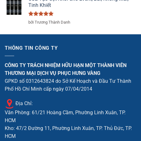
Tinh Khiết
Được xếp
bởi Trương Thành Danh
hạng
5
5
sao
THÔNG TIN CÔNG TY
CÔNG TY TRÁCH NHIỆM HỮU HẠN MỘT THÀNH VIÊN
THƯƠNG MẠI DỊCH VỤ PHỤC HƯNG VÀNG
GPKD số 0312643824 do Sở Kế Hoạch và Đầu Tư Thành
Phố Hồ Chí Minh cấp ngày 07/04/2014
Địa Chỉ:
Văn Phòng: 61/21 Hoàng Cầm, Phường Linh Xuân, TP.
HCM
Kho: 47/2 Đường 11, Phường Linh Xuân, TP. Thủ Đức, TP.
HCM