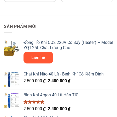
390.000 ₫.
là:
350.000 ₫.
SẢN PHẨM MỚI
Đồng Hồ Khí CO2 220V Có Sấy (Heater) – Model
YQT-25L Chất Lượng Cao
Liên hệ
Chai Khí Nito 40 Lít - Bình Khí Có Kiểm Định
Giá
Giá
2.500.000
₫
2.400.000
₫
gốc
hiện
là:
tại
Bình Khí Argon 40 Lít Hàn TIG
2.500.000 ₫.
là:
2.400.000 ₫.
Được xếp
Giá
Giá
2.500.000
₫
2.400.000
₫
hạng
5.00
gốc
hiện
5 sao