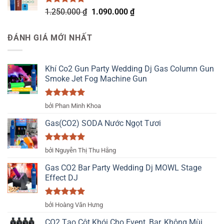
500.000 ₫.
Được xếp
Giá
Giá
1.250.000
₫
1.090.000
₫
hạng
5.00
gốc
hiện
5 sao
là:
tại
ĐÁNH GIÁ MỚI NHẤT
1.250.000 ₫.
là:
1.090.000 ₫.
Khí Co2 Gun Party Wedding Dj Gas Column Gun
Smoke Jet Fog Machine Gun
Được xếp
bởi Phan Minh Khoa
hạng
5
5
sao
Gas(CO2) SODA Nước Ngọt Tươi
Được xếp
bởi Nguyễn Thị Thu Hằng
hạng
5
5
sao
Gas CO2 Bar Party Wedding Dj MOWL Stage
Effect DJ
Được xếp
bởi Hoàng Văn Hưng
hạng
5
5
sao
CO2 Tạo Cột Khói Cho Event, Bar, Không Mùi,