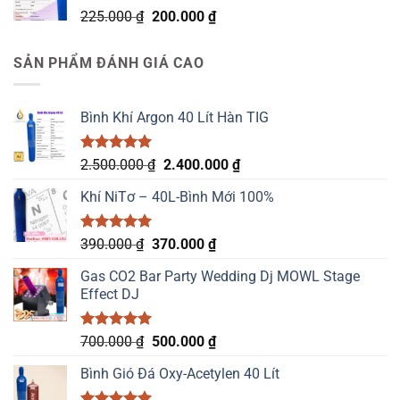
Giá
Giá
225.000
₫
200.000
₫
gốc
hiện
là:
tại
SẢN PHẨM ĐÁNH GIÁ CAO
225.000 ₫.
là:
200.000 ₫.
Bình Khí Argon 40 Lít Hàn TIG
Được xếp
Giá
Giá
2.500.000
₫
2.400.000
₫
hạng
5.00
gốc
hiện
5 sao
Khí NiTơ – 40L-Bình Mới 100%
là:
tại
2.500.000 ₫.
là:
2.400.000 ₫.
Được xếp
Giá
Giá
390.000
₫
370.000
₫
hạng
5.00
gốc
hiện
5 sao
Gas CO2 Bar Party Wedding Dj MOWL Stage
là:
tại
Effect DJ
390.000 ₫.
là:
370.000 ₫.
Được xếp
Giá
Giá
700.000
₫
500.000
₫
hạng
5.00
gốc
hiện
5 sao
Bình Gió Đá Oxy-Acetylen 40 Lít
là:
tại
700.000 ₫.
là: