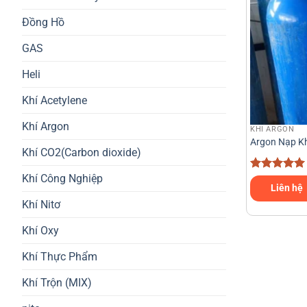
Đồng Hồ
GAS
Heli
Khí Acetylene
Khí Argon
KHÍ ARGON
Argon Nạp Kh
Khí CO2(Carbon dioxide)
Khí Công Nghiệp
Được xếp
Liên hệ
hạng
5
5
sao
Khí Nitơ
Khí Oxy
Khí Thực Phẩm
Khí Trộn (MIX)