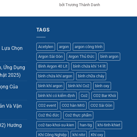
Được xếp
.000 ₫.
là:
bởi Trương Thành Danh
hạng
5
5
1.090.000 ₫.
sao
TAGS
Acetylen
argon
argon công trình
n Lựa Chọn
Argon Sài Gòn
Argon Thủ Đức
bình argon
Bình Argon 40 Lít
bình chứa khí 14 lít
h, Ứng Dụng
hật 2025)
bình chứa khí argon
bình chữa cháy
bình khí argon
bình khí Co2
bình oxy
rọng Của
bính khí có kiểm định
Co2
CO2 Bar Khói
uản Và Vận
CO2 event
CO2 hàn MIG
CO2 Sài Gòn
Co2 thủ đức
Co2 thực phẩm
O2) Hướng
co2-tao-khoi-su-kien
han-tig
khi-tinh-khiet
Khí Công Nghiệp
khí nitơ
Khí oxy