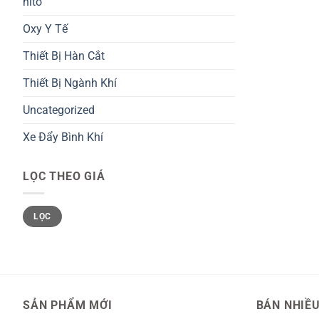
nito
Oxy Y Tế
Thiết Bị Hàn Cắt
Thiết Bị Ngành Khí
Uncategorized
Xe Đẩy Bình Khí
LỌC THEO GIÁ
Giá
Giá
LỌC
tối
tối
thiểu
đa
SẢN PHẨM MỚI
BÁN NHIỀ