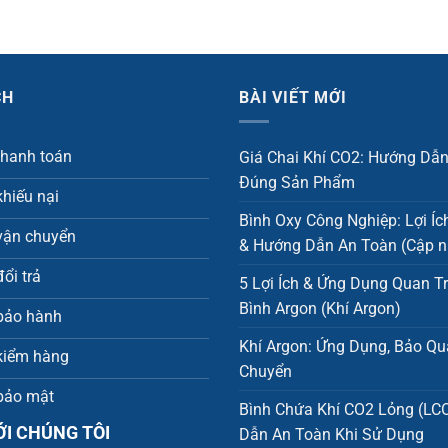
1.250
CH
BÀI VIẾT MỚI
thanh toán
Giá Chai Khí CO2: Hướng Dẫ
Đúng Sản Phẩm
hiếu nại
Bình Oxy Công Nghiệp: Lợi Íc
vận chuyển
& Hướng Dẫn An Toàn (Cập n
ổi trả
5 Lợi Ích & Ứng Dụng Quan T
Bình Argon (Khí Argon)
bảo hành
Khí Argon: Ứng Dụng, Bảo Q
kiểm hàng
Chuyển
bảo mật
Bình Chứa Khí CO2 Lỏng (LC
ỚI CHÚNG TÔI
Dẫn An Toàn Khi Sử Dụng