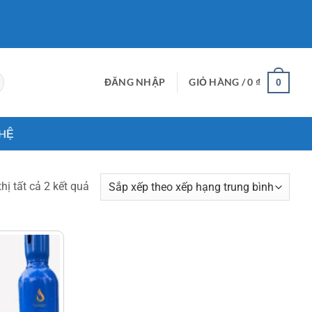
ĐĂNG NHẬP
GIỎ HÀNG /
0
₫
0
 HỆ
Đã
thị tất cả 2 kết quả
sắp
xếp
theo
xếp
hạng
trung
bình