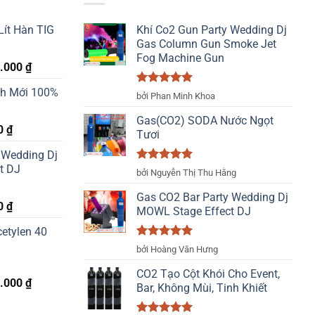
Lít Hàn TIG
Khí Co2 Gun Party Wedding Dj
Gas Column Gun Smoke Jet
Fog Machine Gun
Giá
0.000
₫
hiện
nh Mới 100%
Được xếp
tại
bởi Phan Minh Khoa
hạng
5
5
.000 ₫.
là:
sao
Gas(CO2) SODA Nước Ngọt
2.400.000 ₫.
Giá
0
₫
Tươi
hiện
 Wedding Dj
tại
t DJ
Được xếp
 ₫.
là:
bởi Nguyễn Thị Thu Hằng
hạng
5
5
370.000 ₫.
sao
Gas CO2 Bar Party Wedding Dj
Giá
0
₫
MOWL Stage Effect DJ
hiện
etylen 40
tại
Được xếp
 ₫.
là:
bởi Hoàng Văn Hưng
hạng
5
5
500.000 ₫.
sao
CO2 Tạo Cột Khói Cho Event,
Giá
0.000
₫
Bar, Không Mùi, Tinh Khiết
hiện
tại