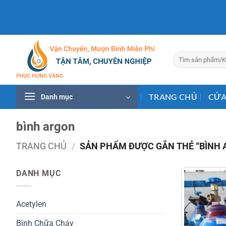
Bỏ
qua
nội
dung
Tìm
kiếm:
TRANG CHỦ
CỬA
Danh mục
bình argon
TRANG CHỦ
/
SẢN PHẨM ĐƯỢC GẮN THẺ “BÌNH 
DANH MỤC
Acetylen
Bình Chữa Cháy