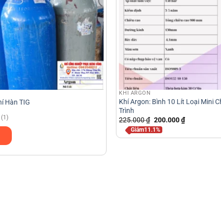
KHÍ ARGON
Khí Argon: Bình 10 Lít Loại Mini
í Hàn TIG
Trình
(1)
Giá
Giá
225.000
₫
200.000
₫
gốc
hiện
Giảm11.1%
là:
tại
225.000 ₫.
là:
200.000 ₫.