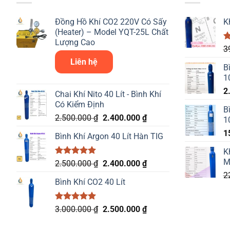
Đồng Hồ Khí CO2 220V Có Sấy
K
(Heater) – Model YQT-25L Chất
Lượng Cao
Đ
3
h
Liên hệ
5
B
1
2
Chai Khí Nito 40 Lít - Bình Khí
Có Kiểm Định
B
Giá
Giá
2.500.000
₫
2.400.000
₫
1
gốc
hiện
1
Bình Khí Argon 40 Lít Hàn TIG
là:
tại
2.500.000 ₫.
là:
K
2.400.000 ₫.
M
Được xếp
Giá
Giá
2.500.000
₫
2.400.000
₫
hạng
5.00
gốc
hiện
2
5 sao
Bình Khí CO2 40 Lít
là:
tại
2.500.000 ₫.
là:
2.400.000 ₫.
Được xếp
Giá
Giá
3.000.000
₫
2.500.000
₫
hạng
5.00
gốc
hiện
5 sao