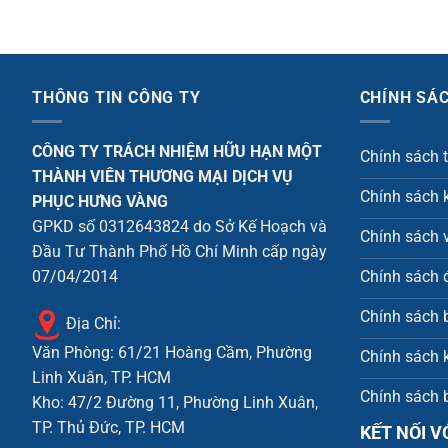
là:
tại
3.000.000 ₫.
là:
2.500.000 ₫.
THÔNG TIN CÔNG TY
CHÍNH SÁ
CÔNG TY TRÁCH NHIỆM HỮU HẠN MỘT
Chính sách 
THÀNH VIÊN THƯƠNG MẠI DỊCH VỤ
Chính sách k
PHỤC HƯNG VÀNG
GPKD số 0312643824 do Sở Kế Hoạch và
Chính sách 
Đầu Tư Thành Phố Hồ Chí Minh cấp ngày
Chính sách đ
07/04/2014
Chính sách 
Địa Chỉ:
Văn Phòng: 61/21 Hoàng Cầm, Phường
Chính sách 
Linh Xuân, TP. HCM
Chính sách 
Kho: 47/2 Đường 11, Phường Linh Xuân,
TP. Thủ Đức, TP. HCM
KẾT NỐI V