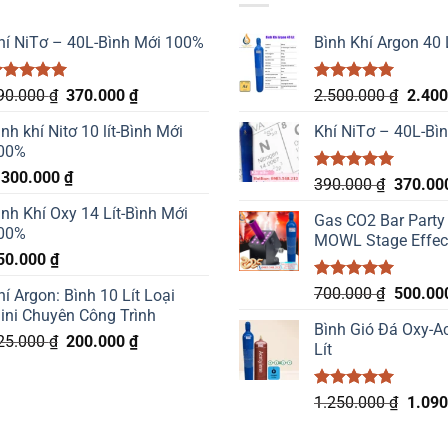
hí NiTơ – 40L-Bình Mới 100%
Bình Khí Argon 40 
ược xếp
Giá
Giá
Được xếp
Giá
90.000
₫
370.000
₫
2.500.000
₫
2.40
ạng
5.00
hạng
5.00
gốc
hiện
gốc
 sao
5 sao
ình khí Nitơ 10 lít-Bình Mới
Khí NiTơ – 40L-Bì
là:
tại
là:
00%
390.000 ₫.
là:
2.500
.300.000
₫
370.000 ₫.
Được xếp
Giá
390.000
₫
370.00
hạng
5.00
gốc
ình Khí Oxy 14 Lít-Bình Mới
5 sao
Gas CO2 Bar Party
là:
00%
MOWL Stage Effec
390.000
50.000
₫
Được xếp
Giá
700.000
₫
500.00
hí Argon: Bình 10 Lít Loại
hạng
5.00
gốc
ini Chuyên Công Trình
5 sao
Bình Gió Đá Oxy-Ac
là:
Giá
Giá
25.000
₫
200.000
₫
Lít
700.000
gốc
hiện
là:
tại
Được xếp
Giá
1.250.000
₫
1.09
225.000 ₫.
là:
hạng
5.00
gốc
200.000 ₫.
5 sao
là: