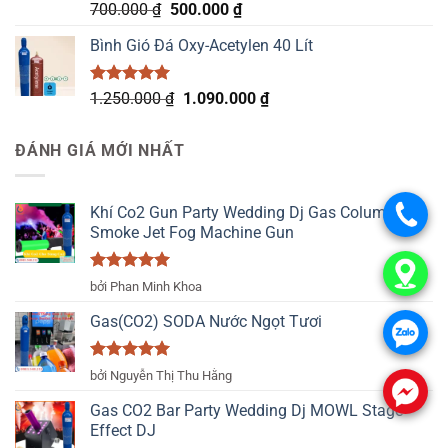
Được xếp
Giá
Giá
700.000
₫
500.000
₫
hạng
5.00
gốc
hiện
5 sao
Bình Gió Đá Oxy-Acetylen 40 Lít
là:
tại
700.000 ₫.
là:
500.000 ₫.
Được xếp
Giá
Giá
1.250.000
₫
1.090.000
₫
hạng
5.00
gốc
hiện
5 sao
là:
tại
ĐÁNH GIÁ MỚI NHẤT
1.250.000 ₫.
là:
1.090.000 ₫.
Khí Co2 Gun Party Wedding Dj Gas Column Gun
.
Smoke Jet Fog Machine Gun
.
Được xếp
bởi Phan Minh Khoa
hạng
5
5
sao
Gas(CO2) SODA Nước Ngọt Tươi
.
Được xếp
bởi Nguyễn Thị Thu Hằng
hạng
5
5
.
sao
Gas CO2 Bar Party Wedding Dj MOWL Stage
Effect DJ