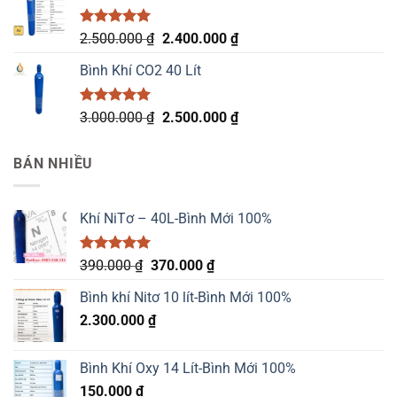
2.400.000 ₫.
Được xếp
Giá
Giá
2.500.000
₫
2.400.000
₫
hạng
5.00
gốc
hiện
5 sao
Bình Khí CO2 40 Lít
là:
tại
2.500.000 ₫.
là:
2.400.000 ₫.
Được xếp
Giá
Giá
3.000.000
₫
2.500.000
₫
hạng
5.00
gốc
hiện
5 sao
là:
tại
BÁN NHIỀU
3.000.000 ₫.
là:
2.500.000 ₫.
Khí NiTơ – 40L-Bình Mới 100%
Được xếp
Giá
Giá
390.000
₫
370.000
₫
hạng
5.00
gốc
hiện
5 sao
Bình khí Nitơ 10 lít-Bình Mới 100%
là:
tại
2.300.000
₫
390.000 ₫.
là:
370.000 ₫.
Bình Khí Oxy 14 Lít-Bình Mới 100%
150.000
₫