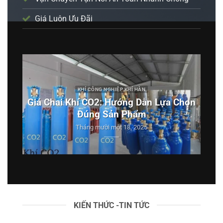
Giá Luôn Ưu Đãi
KHÍ CÔNG NGHIỆP KHÍ HÀN
Giá Chai Khí CO2: Hướng Dẫn Lựa Chọn
Bình
Đúng Sản Phẩm
& H
Tháng mười một 18, 2025
KIẾN THỨC -TIN TỨC