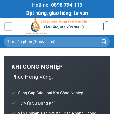
Bỏ
Hotline: 0898.794.116
qua
Đặt hàng, giao hàng, tư vấn
nội
dung
0
Tìm
kiếm:
KHÍ CÔNG NGHIỆP
Phục Hưng Vàng.
Cung Cấp Các Loại Khí Công Nghiệp
Tư Vấn Sử Dụng Khí
Vận Chuyển Tận Nơi An Toàn Nhanh Chóng