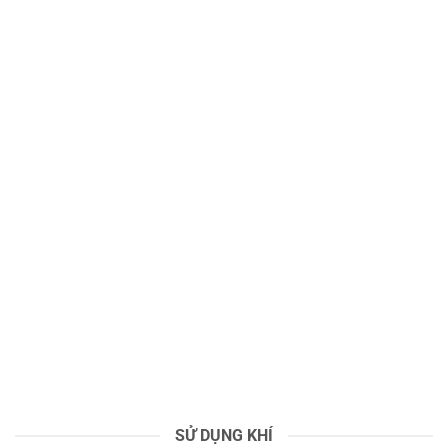
Phân Loại Đám Cháy Và Giải Pháp Chữa Cháy Hiệu Quả
26
Th11
Ứng Dụng Nito Trong Đóng Gói Bảo Quản Thực Phẩm – Giải
Pháp An Toàn Và Hiệu Quả
SỬ DỤNG KHÍ