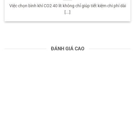
Việc chọn bình khí CO2 40 lít không chỉ giúp tiết kiệm chi phí dài
[...]
ĐÁNH GIÁ CAO
18
Th11
Giá Chai Khí CO2: Hướng Dẫn Lựa Chọn Đúng Sản Phẩm
Việc chọn bình khí CO2 40 lít không chỉ giúp tiết kiệm chi phí dài