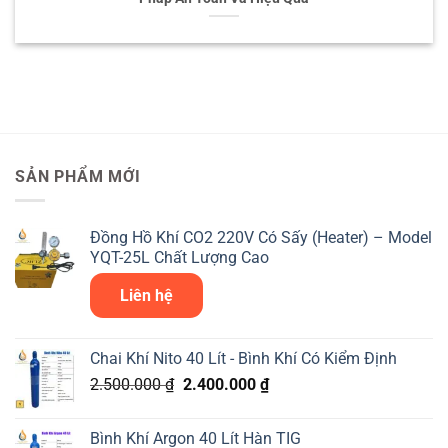
SẢN PHẨM MỚI
Đồng Hồ Khí CO2 220V Có Sấy (Heater) – Model
YQT-25L Chất Lượng Cao
Liên hệ
Chai Khí Nito 40 Lít - Bình Khí Có Kiểm Định
Giá
Giá
2.500.000
₫
2.400.000
₫
gốc
hiện
là:
tại
Bình Khí Argon 40 Lít Hàn TIG
2.500.000 ₫.
là: