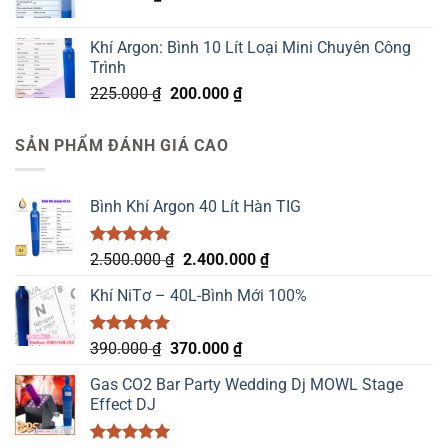
Khí Argon: Bình 10 Lít Loại Mini Chuyên Công
Trình
Giá
Giá
225.000
₫
200.000
₫
gốc
hiện
là:
tại
SẢN PHẨM ĐÁNH GIÁ CAO
225.000 ₫.
là:
200.000 ₫.
Bình Khí Argon 40 Lít Hàn TIG
Được xếp
Giá
Giá
2.500.000
₫
2.400.000
₫
hạng
5.00
gốc
hiện
5 sao
Khí NiTơ – 40L-Bình Mới 100%
là:
tại
2.500.000 ₫.
là:
2.400.000 ₫.
Được xếp
Giá
Giá
390.000
₫
370.000
₫
hạng
5.00
gốc
hiện
5 sao
Gas CO2 Bar Party Wedding Dj MOWL Stage
là:
tại
Effect DJ
390.000 ₫.
là:
370.000 ₫.