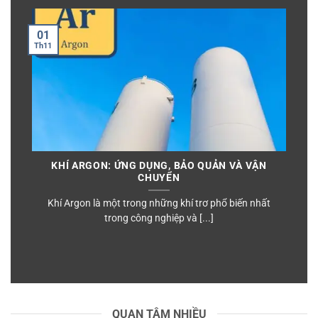
01
T
Th11
KHÍ ARGON: ỨNG DỤNG, BẢO QUẢN VÀ VẬN
CHUYỂN
Khí Argon là một trong những khí trơ phổ biến nhất
trong công nghiệp và [...]
QUAN TÂM NHIỀU