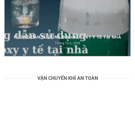
HƯỚNG DẪN SỬ DỤNG BÌNH KHÍ OXY Y TẾ TẠI NHÀ
Tháng 10 6, 2024
VẬN CHUYỂN KHÍ AN TOÀN