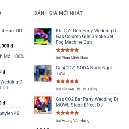
O
ĐÁNH GIÁ MỚI NHẤT
Lít Hàn TIG
Khí Co2 Gun Party Wedding Dj
Gas Column Gun Smoke Jet
Fog Machine Gun
Giá
0.000
₫
hiện
nh Mới 100%
Được xếp
tại
bởi Phan Minh Khoa
hạng
5
5
.000 ₫.
là:
sao
Gas(CO2) SODA Nước Ngọt
2.400.000 ₫.
Giá
0
₫
Tươi
hiện
 Wedding Dj
tại
t DJ
Được xếp
 ₫.
là:
bởi Nguyễn Thị Thu Hằng
hạng
5
5
370.000 ₫.
sao
Gas CO2 Bar Party Wedding Dj
Giá
0
₫
MOWL Stage Effect DJ
hiện
etylen 40
tại
Được xếp
 ₫.
là:
bởi Hoàng Văn Hưng
hạng
5
5
500.000 ₫.
sao