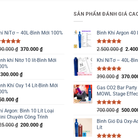
U
SẢN PHẨM ĐÁNH GIÁ CA
hí NiTơ – 40L-Bình Mới 100%
Bình Khí Argon 40 
ược xếp
Giá
Giá
Được xếp
Giá
90.000
₫
370.000
₫
2.500.000
₫
2.40
ạng
5.00
hạng
5.00
gốc
hiện
gốc
 sao
5 sao
ình khí Nitơ 10 lít-Bình Mới
Khí NiTơ – 40L-Bì
là:
tại
là:
00%
390.000 ₫.
là:
2.500
.300.000
₫
370.000 ₫.
Được xếp
Giá
390.000
₫
370.00
hạng
5.00
gốc
ình Khí Oxy 14 Lít-Bình Mới
5 sao
Gas CO2 Bar Party
là:
00%
MOWL Stage Effec
390.000
50.000
₫
Được xếp
Giá
700.000
₫
500.00
hí Argon: Bình 10 Lít Loại
hạng
5.00
gốc
ini Chuyên Công Trình
5 sao
Bình Gió Đá Oxy-Ac
là:
Giá
Giá
25.000
₫
200.000
₫
Lít
700.000
gốc
hiện
là:
tại