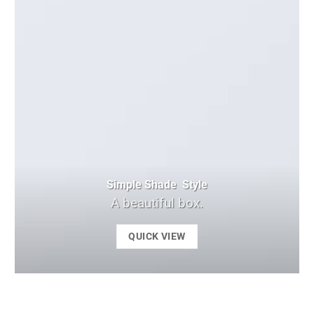
Simple Shade Style
A beautiful box.
QUICK VIEW