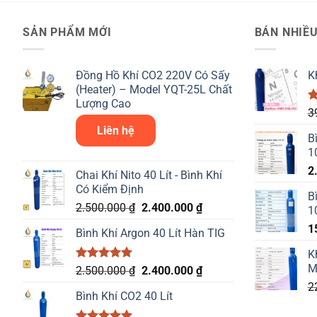
SẢN PHẨM MỚI
BÁN NHIỀ
Đồng Hồ Khí CO2 220V Có Sấy
K
(Heater) – Model YQT-25L Chất
Lượng Cao
Đ
3
h
Liên hệ
5
B
1
2
Chai Khí Nito 40 Lít - Bình Khí
Có Kiểm Định
B
Giá
Giá
2.500.000
₫
2.400.000
₫
1
gốc
hiện
1
Bình Khí Argon 40 Lít Hàn TIG
là:
tại
2.500.000 ₫.
là:
K
2.400.000 ₫.
M
Được xếp
Giá
Giá
2.500.000
₫
2.400.000
₫
hạng
5.00
gốc
hiện
2
5 sao
Bình Khí CO2 40 Lít
là:
tại
2.500.000 ₫.
là: