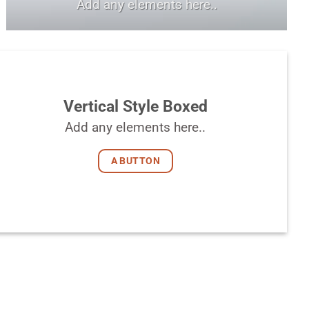
Add any elements here..
Vertical Style Boxed
Add any elements here..
A BUTTON