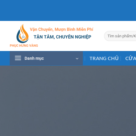
Bỏ
qua
nội
dung
Tìm
kiếm:
TRANG CHỦ
CỬA
Danh mục