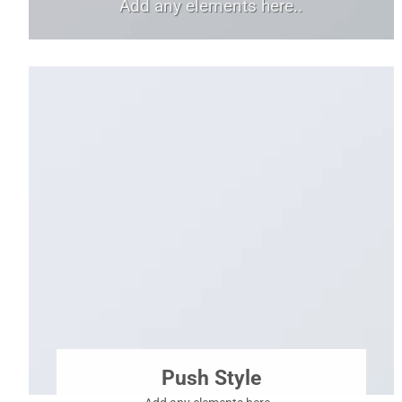
Add any elements here..
Push Style