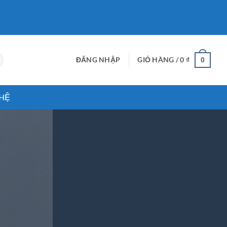
ĐĂNG NHẬP
GIỎ HÀNG /
0
₫
0
 HỆ