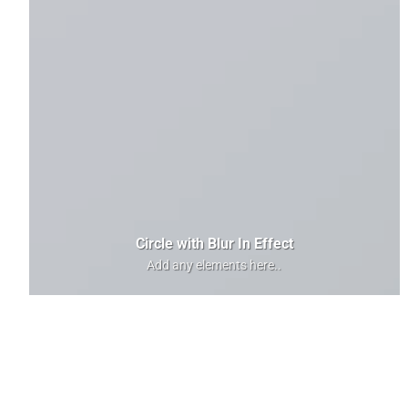
Circle with Blur In Effect
Add any elements here..