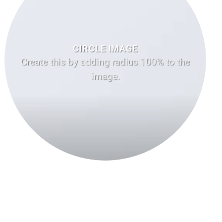
CIRCLE IMAGE
Create this by adding radius 100% to the
image.