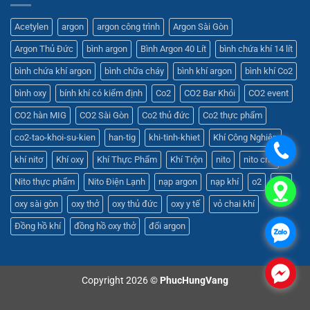
Acetylen
argon
argon công trình
Argon Sài Gòn
Argon Thủ Đức
bình argon
Bình Argon 40 Lít
bình chứa khí 14 lít
bình chứa khí argon
bình chữa cháy
bình khí argon
bình khí Co2
bình oxy
bính khí có kiểm định
Co2
CO2 Bar Khói
CO2 event
CO2 hàn MIG
CO2 Sài Gòn
Co2 thủ đức
Co2 thực phẩm
co2-tao-khoi-su-kien
han-tig
khi-tinh-khiet
Khí Công Nghiệp
.
khí nitơ
Khí oxy
Khí Thực Phẩm
Khí Trộn
nito
nito cnc
Nito thực phẩm
Nito Điện Lạnh
nạp argon
nạp khí
o2
oxy
.
oxy sài gòn
oxy thở
oxy thủ đức
oxy y tế
vỏ chai khí
Đồng hồ khí
đồng hồ oxy thở
đổi argon
.
.
Copyright 2026 ©
PhucHungVang