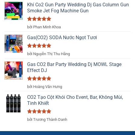
Khí Co2 Gun Party Wedding Dj Gas Column Gun
Smoke Jet Fog Machine Gun
Được xếp
bởi Phan Minh Khoa
hạng
5
5
sao
Gas(CO2) SODA Nước Ngọt Tươi
Được xếp
bởi Nguyễn Thị Thu Hằng
hạng
5
5
sao
Gas CO2 Bar Party Wedding Dj MOWL Stage
Effect DJ
Được xếp
bởi Hoàng Văn Hưng
hạng
5
5
sao
CO2 Tạo Cột Khói Cho Event, Bar, Không Mùi,
Tinh Khiết
Được xếp
bởi Trương Thành Danh
hạng
5
5
sao