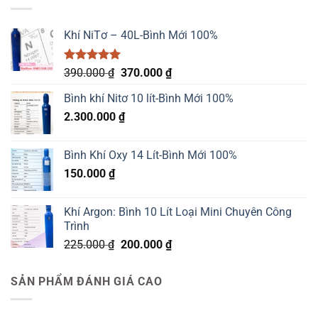
2.500.000 ₫.
Khí NiTơ – 40L-Bình Mới 100%
Được xếp
Giá
Giá
390.000
₫
370.000
₫
hạng
5.00
gốc
hiện
5 sao
Bình khí Nitơ 10 lít-Bình Mới 100%
là:
tại
2.300.000
₫
390.000 ₫.
là:
370.000 ₫.
Bình Khí Oxy 14 Lít-Bình Mới 100%
150.000
₫
Khí Argon: Bình 10 Lít Loại Mini Chuyên Công
Trình
Giá
Giá
225.000
₫
200.000
₫
gốc
hiện
là:
tại
SẢN PHẨM ĐÁNH GIÁ CAO
225.000 ₫.
là:
200.000 ₫.