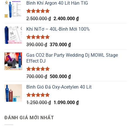
Bình Khí Argon 40 Lít Hàn TIG
Được xếp
Giá
Giá
2.500.000
₫
2.400.000
₫
hạng
5.00
gốc
hiện
5 sao
Khí NiTơ – 40L-Bình Mới 100%
là:
tại
2.500.000 ₫.
là:
2.400.000 ₫.
Được xếp
Giá
Giá
390.000
₫
370.000
₫
hạng
5.00
gốc
hiện
5 sao
Gas CO2 Bar Party Wedding Dj MOWL Stage
là:
tại
Effect DJ
390.000 ₫.
là:
370.000 ₫.
Được xếp
Giá
Giá
700.000
₫
500.000
₫
hạng
5.00
gốc
hiện
5 sao
Bình Gió Đá Oxy-Acetylen 40 Lít
là:
tại
700.000 ₫.
là:
500.000 ₫.
Được xếp
Giá
Giá
1.250.000
₫
1.090.000
₫
hạng
5.00
gốc
hiện
5 sao
là:
tại
ĐÁNH GIÁ MỚI NHẤT
1.250.000 ₫.
là:
1.090.000 ₫.