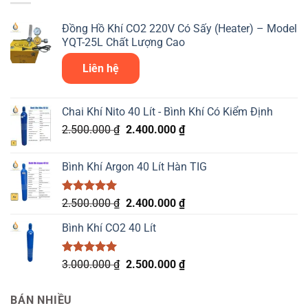
Đồng Hồ Khí CO2 220V Có Sấy (Heater) – Model
YQT-25L Chất Lượng Cao
Liên hệ
Chai Khí Nito 40 Lít - Bình Khí Có Kiểm Định
Giá
Giá
2.500.000
₫
2.400.000
₫
gốc
hiện
là:
tại
Bình Khí Argon 40 Lít Hàn TIG
2.500.000 ₫.
là:
2.400.000 ₫.
Được xếp
Giá
Giá
2.500.000
₫
2.400.000
₫
hạng
5.00
gốc
hiện
5 sao
Bình Khí CO2 40 Lít
là:
tại
2.500.000 ₫.
là:
2.400.000 ₫.
Được xếp
Giá
Giá
3.000.000
₫
2.500.000
₫
hạng
5.00
gốc
hiện
5 sao
là:
tại
BÁN NHIỀU
3.000.000 ₫.
là: