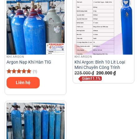
KHÍ ARGON
KHÍ ARGON
Khí Argon: Bình 10 Lít Loại
Argon Nạp Khí Hàn TIG
Mini Chuyên Công Trình
(1)
Giá
Giá
225.000
₫
200.000
₫
gốc
hiện
Được xếp
Giảm11.1%
là:
tại
Liên hệ
hạng
5
5
225.000 ₫.
là:
sao
200.000 ₫.