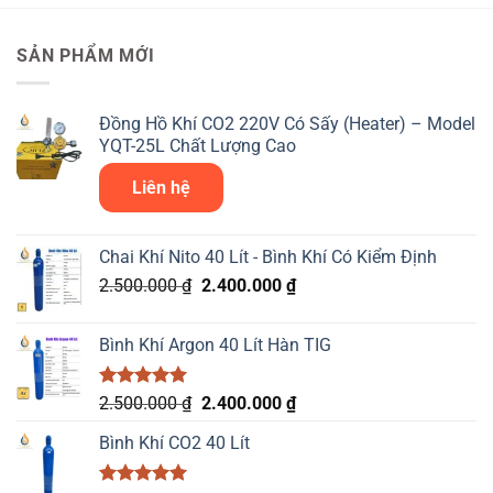
SẢN PHẨM MỚI
Đồng Hồ Khí CO2 220V Có Sấy (Heater) – Model
YQT-25L Chất Lượng Cao
Liên hệ
Chai Khí Nito 40 Lít - Bình Khí Có Kiểm Định
Giá
Giá
2.500.000
₫
2.400.000
₫
gốc
hiện
là:
tại
Bình Khí Argon 40 Lít Hàn TIG
2.500.000 ₫.
là:
2.400.000 ₫.
Được xếp
Giá
Giá
2.500.000
₫
2.400.000
₫
hạng
5.00
gốc
hiện
5 sao
Bình Khí CO2 40 Lít
là:
tại
2.500.000 ₫.
là: