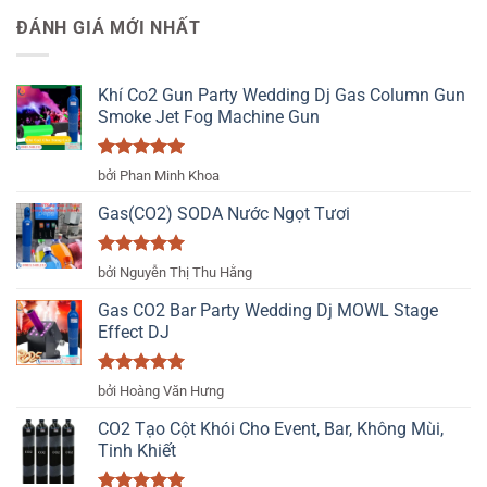
5 sao
là:
tại
ĐÁNH GIÁ MỚI NHẤT
1.250.000 ₫.
là:
1.090.000 ₫.
Khí Co2 Gun Party Wedding Dj Gas Column Gun
Smoke Jet Fog Machine Gun
Được xếp
bởi Phan Minh Khoa
hạng
5
5
sao
Gas(CO2) SODA Nước Ngọt Tươi
Được xếp
bởi Nguyễn Thị Thu Hằng
hạng
5
5
sao
Gas CO2 Bar Party Wedding Dj MOWL Stage
Effect DJ
Được xếp
bởi Hoàng Văn Hưng
hạng
5
5
sao
CO2 Tạo Cột Khói Cho Event, Bar, Không Mùi,
Tinh Khiết