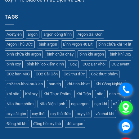
TAGS
Acetylen
argon
argon công trình
Argon Sài Gòn
Argon Thủ Đức
bình argon
Bình Argon 40 Lít
bình chứa khí 14 lít
bình chứa khí argon
bình chữa cháy
bình khí argon
bình khí Co2
bình oxy
bính khí có kiểm định
Co2
CO2 Bar Khói
CO2 event
CO2 hàn MIG
CO2 Sài Gòn
Co2 thủ đức
Co2 thực phẩm
co2-tao-khoi-su-kien
han-tig
khi-tinh-khiet
Khí Công Nghiệp
.
khí nitơ
Khí oxy
Khí Thực Phẩm
Khí Trộn
nito
nito cnc
Nito thực phẩm
Nito Điện Lạnh
nạp argon
nạp khí
o2
oxy
.
oxy sài gòn
oxy thở
oxy thủ đức
oxy y tế
vỏ chai khí
Đồng hồ khí
đồng hồ oxy thở
đổi argon
.