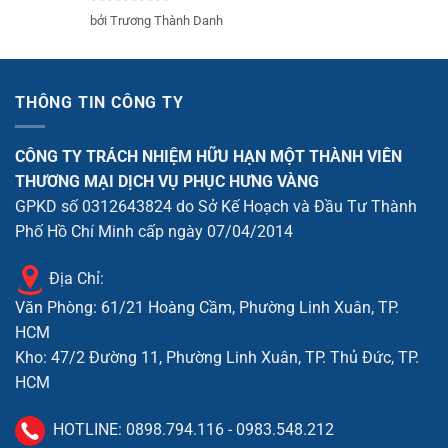
Được xếp
bởi Trương Thành Danh
hạng
5
5
sao
THÔNG TIN CÔNG TY
CÔNG TY TRÁCH NHIỆM HỮU HẠN MỘT THÀNH VIÊN
THƯƠNG MẠI DỊCH VỤ PHỤC HƯNG VÀNG
GPKD số 0312643824 do Sở Kế Hoạch và Đầu Tư Thành
Phố Hồ Chí Minh cấp ngày 07/04/2014
Địa Chỉ:
Văn Phòng: 61/21 Hoàng Cầm, Phường Linh Xuân, TP.
HCM
Kho: 47/2 Đường 11, Phường Linh Xuân, TP. Thủ Đức, TP.
HCM
HOTLINE:
0898.794.116
-
0983.548.212