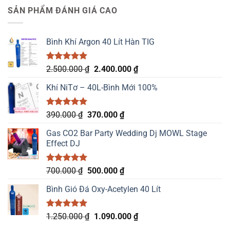
là:
tại
SẢN PHẨM ĐÁNH GIÁ CAO
225.000 ₫.
là:
200.000 ₫.
Bình Khí Argon 40 Lít Hàn TIG
Được xếp
Giá
Giá
2.500.000
₫
2.400.000
₫
hạng
5.00
gốc
hiện
5 sao
Khí NiTơ – 40L-Bình Mới 100%
là:
tại
2.500.000 ₫.
là:
2.400.000 ₫.
Được xếp
Giá
Giá
390.000
₫
370.000
₫
hạng
5.00
gốc
hiện
5 sao
Gas CO2 Bar Party Wedding Dj MOWL Stage
là:
tại
Effect DJ
390.000 ₫.
là:
370.000 ₫.
Được xếp
Giá
Giá
700.000
₫
500.000
₫
hạng
5.00
gốc
hiện
5 sao
Bình Gió Đá Oxy-Acetylen 40 Lít
là:
tại
700.000 ₫.
là:
500.000 ₫.
Được xếp
Giá
Giá
1.250.000
₫
1.090.000
₫
hạng
5.00
gốc
hiện