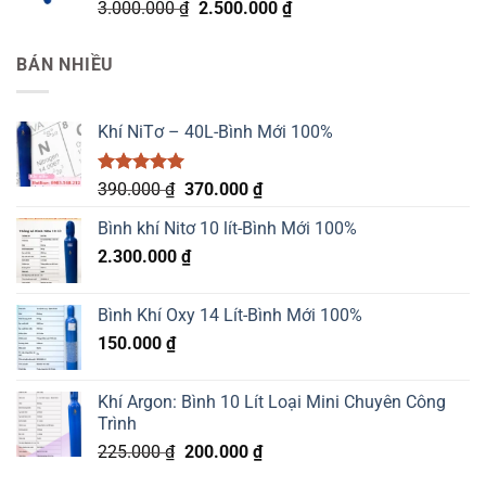
2.400.000 ₫.
Được xếp
Giá
Giá
3.000.000
₫
2.500.000
₫
hạng
5.00
gốc
hiện
5 sao
là:
tại
BÁN NHIỀU
3.000.000 ₫.
là:
2.500.000 ₫.
Khí NiTơ – 40L-Bình Mới 100%
Được xếp
Giá
Giá
390.000
₫
370.000
₫
hạng
5.00
gốc
hiện
5 sao
Bình khí Nitơ 10 lít-Bình Mới 100%
là:
tại
2.300.000
₫
390.000 ₫.
là:
370.000 ₫.
Bình Khí Oxy 14 Lít-Bình Mới 100%
150.000
₫
Khí Argon: Bình 10 Lít Loại Mini Chuyên Công
Trình
Giá
Giá
225.000
₫
200.000
₫
gốc
hiện