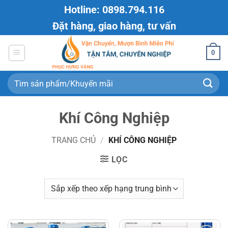
Bỏ
Hotline: 0898.794.116
qua
Đặt hàng, giao hàng, tư vấn
nội
dung
0
Tìm
kiếm:
Khí Công Nghiệp
TRANG CHỦ
/
KHÍ CÔNG NGHIỆP
LỌC