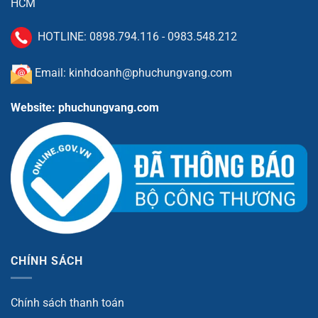
HCM
HOTLINE:
0898.794.116
-
0983.548.212
Email: kinhdoanh@phuchungvang.com
Website: phuchungvang.com
CHÍNH SÁCH
Chính sách thanh toán