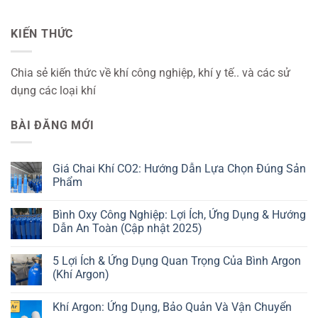
KIẾN THỨC
Chia sẻ kiến thức về khí công nghiệp, khí y tế.. và các sử
dụng các loại khí
BÀI ĐĂNG MỚI
Giá Chai Khí CO2: Hướng Dẫn Lựa Chọn Đúng Sản
Phẩm
Không
có
Bình Oxy Công Nghiệp: Lợi Ích, Ứng Dụng & Hướng
bình
luận
Dẫn An Toàn (Cập nhật 2025)
ở
Giá
Không
Chai
có
5 Lợi Ích & Ứng Dụng Quan Trọng Của Bình Argon
Khí
bình
CO2:
luận
(Khí Argon)
Hướng
ở
Dẫn
Bình
Không
Lựa
Oxy
có
Khí Argon: Ứng Dụng, Bảo Quản Và Vận Chuyển
Chọn
Công
bình
Đúng
Nghiệp:
luận