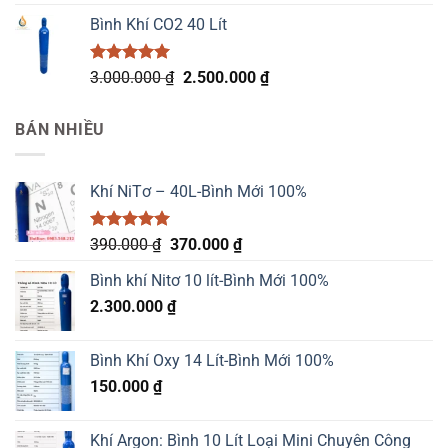
hạng
5.00
gốc
hiện
5 sao
Bình Khí CO2 40 Lít
là:
tại
2.500.000 ₫.
là:
2.400.000 ₫.
Được xếp
Giá
Giá
3.000.000
₫
2.500.000
₫
hạng
5.00
gốc
hiện
5 sao
là:
tại
BÁN NHIỀU
3.000.000 ₫.
là:
2.500.000 ₫.
Khí NiTơ – 40L-Bình Mới 100%
Được xếp
Giá
Giá
390.000
₫
370.000
₫
hạng
5.00
gốc
hiện
5 sao
Bình khí Nitơ 10 lít-Bình Mới 100%
là:
tại
2.300.000
₫
390.000 ₫.
là:
370.000 ₫.
Bình Khí Oxy 14 Lít-Bình Mới 100%
150.000
₫
Khí Argon: Bình 10 Lít Loại Mini Chuyên Công