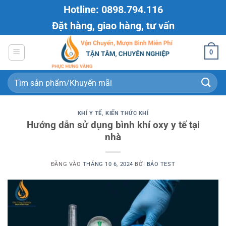
Bỏ
Hotline: 0898.794.116
qua
Đặt hàng, giao hàng, tư vấn
nội
dung
0
Tìm
kiếm:
KHÍ Y TẾ
,
KIẾN THỨC KHÍ
Hướng dẫn sử dụng bình khí oxy y tế tại
nhà
ĐĂNG VÀO
THÁNG 10 6, 2024
BỞI
BẢO TEST