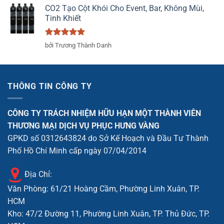
sao
CO2 Tạo Cột Khói Cho Event, Bar, Không Mùi,
Tinh Khiết
Được xếp
bởi Trương Thành Danh
hạng
5
5
sao
THÔNG TIN CÔNG TY
CÔNG TY TRÁCH NHIỆM HỮU HẠN MỘT THÀNH VIÊN
THƯƠNG MẠI DỊCH VỤ PHỤC HƯNG VÀNG
GPKD số 0312643824 do Sở Kế Hoạch và Đầu Tư Thành
Phố Hồ Chí Minh cấp ngày 07/04/2014
Địa Chỉ:
Văn Phòng: 61/21 Hoàng Cầm, Phường Linh Xuân, TP.
HCM
Kho: 47/2 Đường 11, Phường Linh Xuân, TP. Thủ Đức, TP.