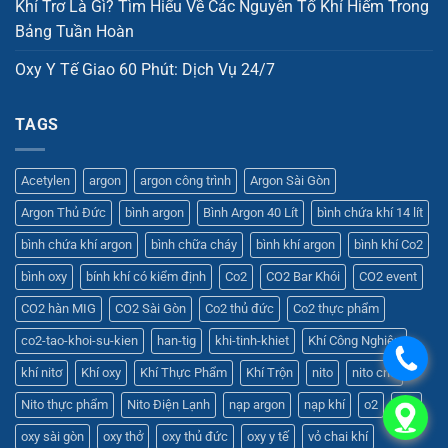
Khí Trơ Là Gì? Tìm Hiểu Về Các Nguyên Tố Khí Hiếm Trong
Bảng Tuần Hoàn
Oxy Y Tế Giao 60 Phút: Dịch Vụ 24/7
TAGS
Acetylen
argon
argon công trình
Argon Sài Gòn
Argon Thủ Đức
bình argon
Bình Argon 40 Lít
bình chứa khí 14 lít
bình chứa khí argon
bình chữa cháy
bình khí argon
bình khí Co2
bình oxy
bính khí có kiểm định
Co2
CO2 Bar Khói
CO2 event
CO2 hàn MIG
CO2 Sài Gòn
Co2 thủ đức
Co2 thực phẩm
co2-tao-khoi-su-kien
han-tig
khi-tinh-khiet
Khí Công Nghiệp
.
khí nitơ
Khí oxy
Khí Thực Phẩm
Khí Trộn
nito
nito cnc
Nito thực phẩm
Nito Điện Lạnh
nạp argon
nạp khí
o2
oxy
.
oxy sài gòn
oxy thở
oxy thủ đức
oxy y tế
vỏ chai khí