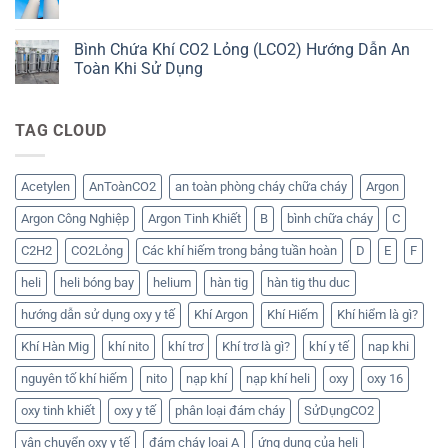
Không
Sản
Lợi
ở
có
Phẩm
Ích,
5
bình
Ứng
Lợi
luận
Bình Chứa Khí CO2 Lỏng (LCO2) Hướng Dẫn An
Dụng
Ích
ở
&
&
Toàn Khi Sử Dụng
Khí
Hướng
Ứng
Argon:
Dẫn
Dụng
Không
Ứng
An
Quan
có
Dụng,
Toàn
Trọng
bình
Bảo
TAG CLOUD
(Cập
Của
luận
Quản
nhật
Bình
ở
Và
2025)
Argon
Bình
Vận
(Khí
Chứa
Chuyển
Argon)
Khí
Acetylen
AnToànCO2
an toàn phòng cháy chữa cháy
Argon
CO2
Lỏng
Argon Công Nghiệp
Argon Tinh Khiết
B
bình chữa cháy
C
(LCO2)
Hướng
Dẫn
C2H2
CO2Lỏng
Các khí hiếm trong bảng tuần hoàn
D
E
F
An
Toàn
heli
heli bóng bay
helium
hàn tig
hàn tig thu duc
Khi
Sử
Dụng
hướng dẫn sử dụng oxy y tế
Khí Argon
Khí Hiếm
Khí hiểm là gì?
Khí Hàn Mig
khí nito
khí trơ
Khí trơ là gì?
khí y tế
nap khi
nguyên tố khí hiếm
nito
nạp khí
nạp khí heli
oxy
oxy 16
oxy tinh khiết
oxy y tế
phân loại đám cháy
SửDụngCO2
vận chuyển oxy y tế
đám cháy loại A
ứng dụng của heli