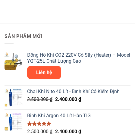
SẢN PHẨM MỚI
Đồng Hồ Khí CO2 220V Có Sấy (Heater) – Model
YQT-25L Chất Lượng Cao
Liên hệ
Chai Khí Nito 40 Lít - Bình Khí Có Kiểm Định
Giá
Giá
2.500.000
₫
2.400.000
₫
gốc
hiện
là:
tại
Bình Khí Argon 40 Lít Hàn TIG
2.500.000 ₫.
là:
2.400.000 ₫.
Được xếp
Giá
Giá
2.500.000
₫
2.400.000
₫