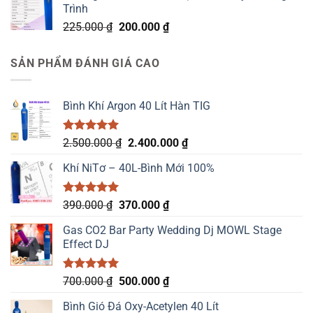
Trình
Giá
Giá
225.000
₫
200.000
₫
gốc
hiện
là:
tại
SẢN PHẨM ĐÁNH GIÁ CAO
225.000 ₫.
là:
200.000 ₫.
Bình Khí Argon 40 Lít Hàn TIG
Được xếp
Giá
Giá
2.500.000
₫
2.400.000
₫
hạng
5.00
gốc
hiện
5 sao
Khí NiTơ – 40L-Bình Mới 100%
là:
tại
2.500.000 ₫.
là:
2.400.000 ₫.
Được xếp
Giá
Giá
390.000
₫
370.000
₫
hạng
5.00
gốc
hiện
5 sao
Gas CO2 Bar Party Wedding Dj MOWL Stage
là:
tại
Effect DJ
390.000 ₫.
là:
370.000 ₫.
Được xếp
Giá
Giá
700.000
₫
500.000
₫
hạng
5.00
gốc
hiện
5 sao
Bình Gió Đá Oxy-Acetylen 40 Lít
là:
tại