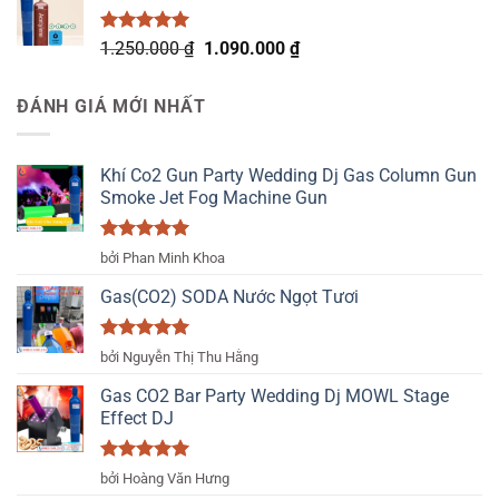
700.000 ₫.
là:
500.000 ₫.
Được xếp
Giá
Giá
1.250.000
₫
1.090.000
₫
hạng
5.00
gốc
hiện
5 sao
là:
tại
ĐÁNH GIÁ MỚI NHẤT
1.250.000 ₫.
là:
1.090.000 ₫.
Khí Co2 Gun Party Wedding Dj Gas Column Gun
Smoke Jet Fog Machine Gun
Được xếp
bởi Phan Minh Khoa
hạng
5
5
sao
Gas(CO2) SODA Nước Ngọt Tươi
Được xếp
bởi Nguyễn Thị Thu Hằng
hạng
5
5
sao
Gas CO2 Bar Party Wedding Dj MOWL Stage
Effect DJ
Được xếp
bởi Hoàng Văn Hưng
hạng
5
5