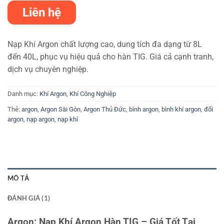
5
1
trên 5
Liên hệ
dựa trên
đánh giá
Nạp Khí Argon chất lượng cao, dung tích đa dạng từ 8L
đến 40L, phục vụ hiệu quả cho hàn TIG. Giá cả cạnh tranh,
dịch vụ chuyên nghiệp.
Danh mục:
Khí Argon
,
Khí Công Nghiệp
Thẻ:
argon
,
Argon Sài Gòn
,
Argon Thủ Đức
,
bình argon
,
bình khí argon
,
đổi
argon
,
nạp argon
,
nạp khí
MÔ TẢ
ĐÁNH GIÁ (1)
Argon: Nạp Khí Argon Hàn TIG – Giá Tốt Tại