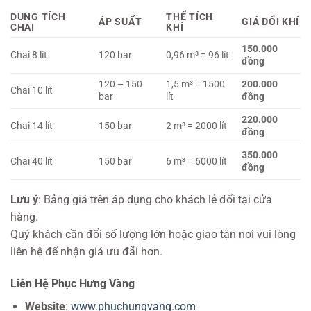
DUNG TÍCH
THỂ TÍCH
ÁP SUẤT
GIÁ ĐỔI KHÍ
CHAI
KHÍ
150.000
Chai 8 lít
120 bar
0,96 m³ = 96 lít
đồng
120 – 150
1,5 m³ = 1500
200.000
Chai 10 lít
bar
lít
đồng
220.000
Chai 14 lít
150 bar
2 m³ = 2000 lít
đồng
350.000
Chai 40 lít
150 bar
6 m³ = 6000 lít
đồng
Lưu ý
: Bảng giá trên áp dụng cho khách lẻ đổi tại cửa
hàng.
Quý khách cần đổi số lượng lớn hoặc giao tận nơi vui lòng
liên hệ để nhận giá ưu đãi hơn.
Liên Hệ Phục Hưng Vàng
Website
:
www.phuchungvang.com