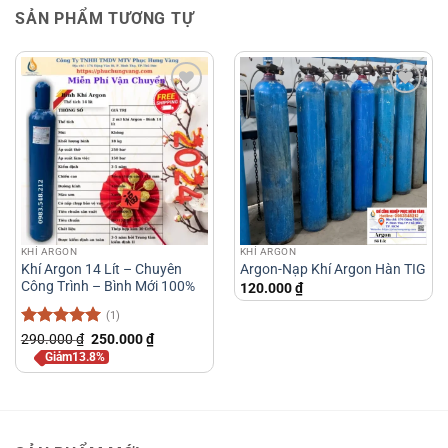
SẢN PHẨM TƯƠNG TỰ
KHÍ ARGON
KHÍ ARGON
Khí Argon 14 Lít – Chuyên
Argon-Nạp Khí Argon Hàn TIG
Công Trình – Bình Mới 100%
120.000
₫
(1)
Được xếp
Giá
Giá
290.000
₫
250.000
₫
gốc
hiện
hạng
5
5
Giảm13.8%
là:
tại
sao
290.000 ₫.
là:
250.000 ₫.