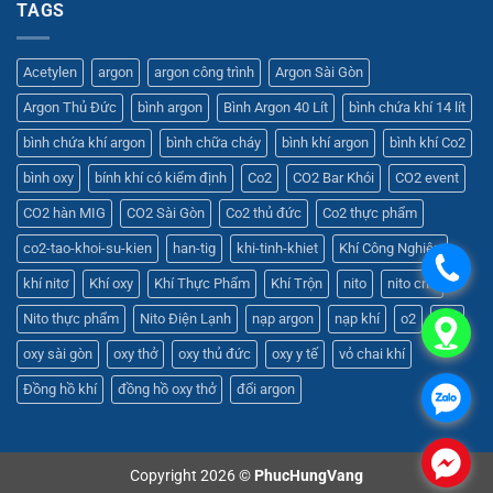
TAGS
Acetylen
argon
argon công trình
Argon Sài Gòn
Argon Thủ Đức
bình argon
Bình Argon 40 Lít
bình chứa khí 14 lít
bình chứa khí argon
bình chữa cháy
bình khí argon
bình khí Co2
bình oxy
bính khí có kiểm định
Co2
CO2 Bar Khói
CO2 event
CO2 hàn MIG
CO2 Sài Gòn
Co2 thủ đức
Co2 thực phẩm
co2-tao-khoi-su-kien
han-tig
khi-tinh-khiet
Khí Công Nghiệp
.
khí nitơ
Khí oxy
Khí Thực Phẩm
Khí Trộn
nito
nito cnc
Nito thực phẩm
Nito Điện Lạnh
nạp argon
nạp khí
o2
oxy
.
oxy sài gòn
oxy thở
oxy thủ đức
oxy y tế
vỏ chai khí
Đồng hồ khí
đồng hồ oxy thở
đổi argon
.
.
Copyright 2026 ©
PhucHungVang