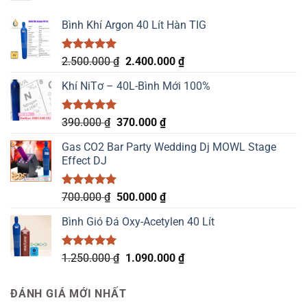
200.000 ₫.
Bình Khí Argon 40 Lít Hàn TIG
Được xếp
Giá
Giá
2.500.000
₫
2.400.000
₫
hạng
5.00
gốc
hiện
5 sao
Khí NiTơ – 40L-Bình Mới 100%
là:
tại
2.500.000 ₫.
là:
2.400.000 ₫.
Được xếp
Giá
Giá
390.000
₫
370.000
₫
hạng
5.00
gốc
hiện
5 sao
Gas CO2 Bar Party Wedding Dj MOWL Stage
là:
tại
Effect DJ
390.000 ₫.
là:
370.000 ₫.
Được xếp
Giá
Giá
700.000
₫
500.000
₫
hạng
5.00
gốc
hiện
5 sao
Bình Gió Đá Oxy-Acetylen 40 Lít
là:
tại
700.000 ₫.
là:
500.000 ₫.
Được xếp
Giá
Giá
1.250.000
₫
1.090.000
₫
hạng
5.00
gốc
hiện
5 sao
là:
tại
ĐÁNH GIÁ MỚI NHẤT
1.250.000 ₫.
là: