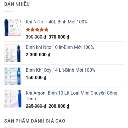
là:
tại
BÁN NHIỀU
3.000.000 ₫.
là:
2.500.000 ₫.
Khí NiTơ – 40L-Bình Mới 100%
Được xếp
Giá
Giá
390.000
₫
370.000
₫
hạng
5.00
gốc
hiện
5 sao
Bình khí Nitơ 10 lít-Bình Mới 100%
là:
tại
2.300.000
₫
390.000 ₫.
là:
370.000 ₫.
Bình Khí Oxy 14 Lít-Bình Mới 100%
150.000
₫
Khí Argon: Bình 10 Lít Loại Mini Chuyên Công
Trình
Giá
Giá
225.000
₫
200.000
₫
gốc
hiện
là:
tại
SẢN PHẨM ĐÁNH GIÁ CAO
225.000 ₫.
là: