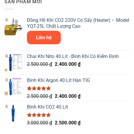
SẢN PHẨM MỚI
Đồng Hồ Khí CO2 220V Có Sấy (Heater) – Model
YQT-25L Chất Lượng Cao
Liên hệ
Chai Khí Nito 40 Lít - Bình Khí Có Kiểm Định
Giá
Giá
2.500.000
₫
2.400.000
₫
gốc
hiện
là:
tại
Bình Khí Argon 40 Lít Hàn TIG
2.500.000 ₫.
là:
2.400.000 ₫.
Được xếp
Giá
Giá
2.500.000
₫
2.400.000
₫
hạng
5.00
gốc
hiện
5 sao
Bình Khí CO2 40 Lít
là:
tại
2.500.000 ₫.
là:
2.400.000 ₫.
Được xếp
Giá
Giá
3.000.000
₫
2.500.000
₫
hạng
5.00
gốc
hiện
5 sao