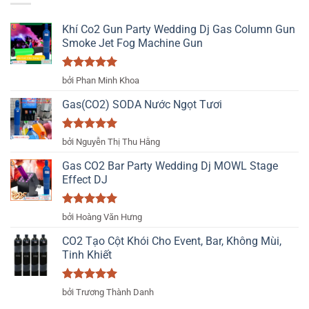
1.090.000 ₫.
Khí Co2 Gun Party Wedding Dj Gas Column Gun
Smoke Jet Fog Machine Gun
Được xếp
bởi Phan Minh Khoa
hạng
5
5
sao
Gas(CO2) SODA Nước Ngọt Tươi
Được xếp
bởi Nguyễn Thị Thu Hằng
hạng
5
5
sao
Gas CO2 Bar Party Wedding Dj MOWL Stage
Effect DJ
Được xếp
bởi Hoàng Văn Hưng
hạng
5
5
sao
CO2 Tạo Cột Khói Cho Event, Bar, Không Mùi,
Tinh Khiết
Được xếp
bởi Trương Thành Danh
hạng
5
5